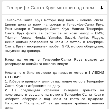
Тенерифе-Санта Круз мотори под наем
click t
Тенерифе-Санта Круз мотори под наем - ценова листа.
Евтини цени за наем на мотори в Тенерифе-Санта Круз.
Рент мотори в Тенерифе-Санта Круз. Нашата Тенерифе-
Санта Круз флота се състои се от нови мотор - BMW,
Triumph, Vespa, Honda, Yamaha, Suzuki, Aprilia, Piaggio.
Лесна онлайн резервация за наем на мотори в Тенерифе-
Санта Круз - неограничен пробег, GPS, мотори оборудване,
пътуване зад граница.
Наем на мотор в Тенерифе-Санта Круз
можете да
резервирате онлайн за няколко минути.
Никога не е било по-лесно да наемете мотор в
3 ЛЕСНИ
СТЪПКИ:
1.
Изберете предпочитания от вас модел мотор в Тенерифе-
Санта Круз от изброените по-долу.
2.
На следващата страница въведете времето на
получаване и връщане на мотор в Тенерифе-Санта Круз и
изберете оборудване под наем от което се нуждаете.
Натиснете "Калкулирай", за да видите крайната наемна
цена.