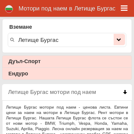
Mотори под наем в Летище Бургас
Летище Бургас мотори
под наем
Вземане
Летище Бургас мотори под наем - ценова листа. Евтини цени за наем на мотори в Летище Бургас. Рент мотори в Летище
Бургас. Нашата Летище Бургас флота се състои се от нови мотор - BMW, Triumph, Vespa, Honda, Yamaha, Suzuki, Aprilia,
Piaggio. Лесна онлайн резервация за наем на мотори в Летище Бургас - неограничен пробег, GPS, мотори оборудване,
пътуване зад граница.
Дуъл-Спорт
Ендуро
Летище Бургас мотори под наем
click to collap
Летище Бургас мотори под наем - ценова листа. Евтини
цени за наем на мотори в Летище Бургас. Рент мотори в
Летище Бургас. Нашата Летище Бургас флота се състои се
от нови мотор - BMW, Triumph, Vespa, Honda, Yamaha,
Suzuki, Aprilia, Piaggio. Лесна онлайн резервация за наем на
мотори в Летище Бургас - неограничен пробег, GPS, мотори