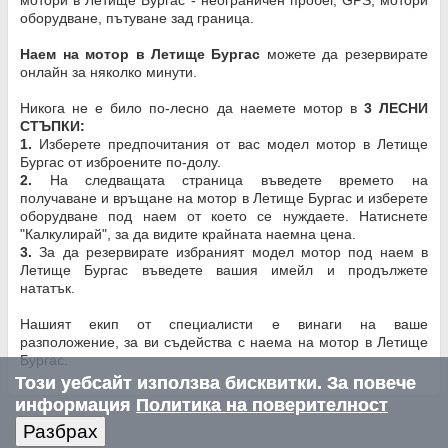
оборудване, пътуване зад граница.
Наем на мотор в Летище Бургас
можете да резервирате
онлайн за няколко минути.
Никога не е било по-лесно да наемете мотор в
3 ЛЕСНИ
СТЪПКИ:
1.
Изберете предпочитания от вас модел мотор в Летище
Бургас от изброените по-долу.
2.
На следващата страница въведете времето на
получаване и връщане на мотор в Летище Бургас и изберете
оборудване под наем от което се нуждаете. Натиснете
"Калкулирай", за да видите крайната наемна цена.
3.
За да резервирате избраният модел мотор под наем в
Летище Бургас въведете вашия имейл и продължете
нататък.
Нашият екип от специалисти е винаги на ваше
разположение, за ви съдейства с наема на мотор в Летище
Бургас.
Този уебсайт използва бисквитки. За повече
информация
Политика на поверителност
Разбрах