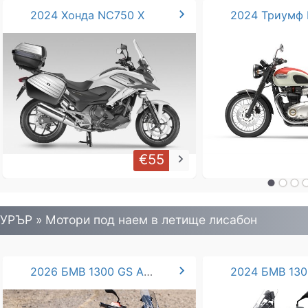
chevron_right
2024 Хонда NC750 X
€55
keyboard_arrow_right
УРЪР » Mотори под наем в летище лисабон
chevron_right
2026 БМВ 1300 GS ADVENTURE