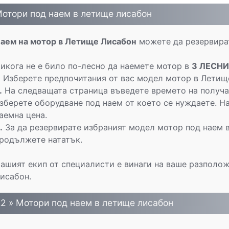
отори под наем в летище лисабон
аем на мотор в Летище Лисабон
можете да резервират
икога не е било по-лесно да наемете мотор в
3 ЛЕСНИ
.
Изберете предпочитания от вас модел мотор в Летище
.
На следващата страница въведете времето на получа
зберете оборудване под наем от което се нуждаете. На
аемна цена.
.
За да резервирате избраният модел мотор под наем 
родължете нататък.
ашият екип от специалисти е винаги на ваше разполож
исабон.
2 » Mотори под наем в летище лисабон