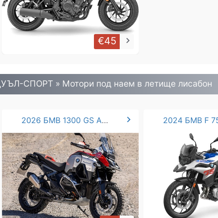
€45
keyboard_arrow_right
УЪЛ-СПОРТ » Mотори под наем в летище лисабон
chevron_right
2026 БМВ 1300 GS ADVENTURE
2024 БМВ F 75