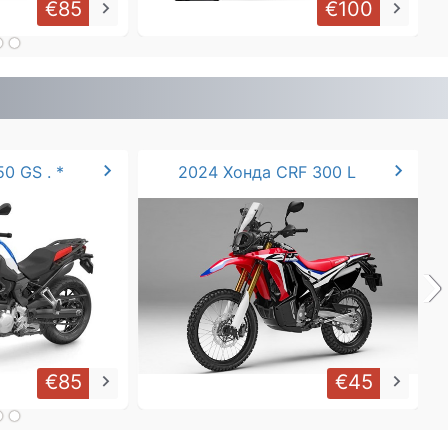
€85
€100
keyboard_arrow_right
keyboard_arrow_right
chevron_right
chevron_right
0 GS . *
2024 Хонда CRF 300 L
›
€85
€45
keyboard_arrow_right
keyboard_arrow_right