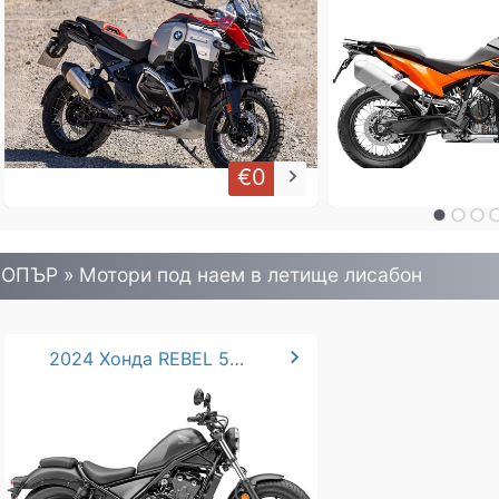
€0
keyboard_arrow_right
ОПЪР » Mотори под наем в летище лисабон
chevron_right
2024 Хонда REBEL 500 CMX*