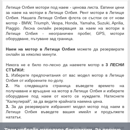
Летище Олбия мотори под наем - ценова листа. Евтини цени
за наем на мотори в Летище Олбия. Рент мотори в Летище
Олбия. Нашата Летище Олбия флота се състои се от нови
мотор - BMW, Triumph, Vespa, Honda, Yamaha, Suzuki, Aprilia,
Piaggio. Лесна онлайн резервация за наем на мотори в
Летище Олбия - неограничен пробег, GPS, мотори
оборудване, пътуване зад граница.
Наем на мотор в Летище Олбия
можете да резервирате
онлайн за няколко минути.
Никога не е било по-лесно да наемете мотор в
3 ЛЕСНИ
СТЪПКИ:
1.
Изберете предпочитания от вас модел мотор в Летище
Олбия от изброените по-долу.
2.
На следващата страница въведете времето на
получаване и връщане на мотор в Летище Олбия и изберете
оборудване под наем от което се нуждаете. Натиснете
"Калкулирай", за да видите крайната наемна цена.
3.
За да резервирате избраният модел мотор под наем в
Летище Олбия въведете вашия имейл и продължете
нататък.
Нашият екип от специалисти е винаги на ваше