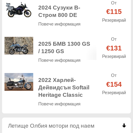
От
2024 Сузуки В-
€115
Стром 800 DE
Резервирай
Повече информация
От
2025 БМВ 1300 GS
€131
/ 1250 GS
Резервирай
Повече информация
От
2022 Харлей-
€154
Дейвидсън Softail
Резервирай
Heritage Classic
Повече информация
Летище Олбия мотори под наем
click to collap