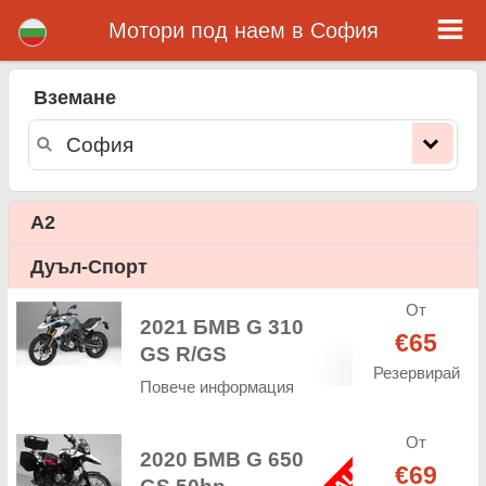
Mотори под наем в София
София мотори под наем
Вземане
София мотори под наем - ценова листа. Евтини цени за наем на мотори в София. Рент мотори в София. Нашата София
флота се състои се от нови мотор - BMW, Triumph, Vespa, Honda, Yamaha, Suzuki, Aprilia, Piaggio. Лесна онлайн
резервация за наем на мотори в София - неограничен пробег, GPS, мотори оборудване, пътуване зад граница.
A2
Дуъл-Спорт
От
2021 БМВ G 310
€65
GS R/GS
Резервирай
Повече информация
От
2020 БМВ G 650
€69