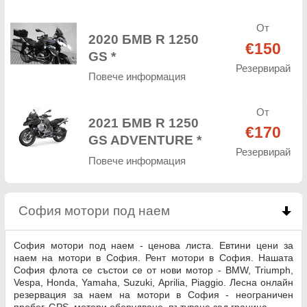
От
2020 БМВ R 1250
€150
GS *
Резервирай
Повече информация
От
2021 БМВ R 1250
€170
GS ADVENTURE *
Резервирай
Повече информация
София мотори под наем
click to collapse conten
София мотори под наем - ценова листа. Евтини цени за
наем на мотори в София. Рент мотори в София. Нашата
София флота се състои се от нови мотор - BMW, Triumph,
Vespa, Honda, Yamaha, Suzuki, Aprilia, Piaggio. Лесна онлайн
резервация за наем на мотори в София - неограничен
пробег, GPS, мотори оборудване, пътуване зад граница.