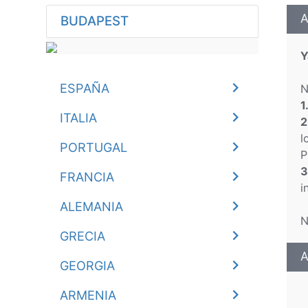
A
BUDAPEST
Y
ESPAÑA
N
1
ITALIA
2
l
PORTUGAL
P
3
FRANCIA
i
ALEMANIA
N
GRECIA
A
GEORGIA
ARMENIA