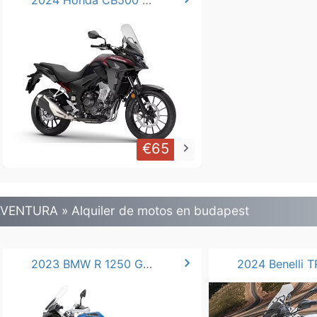
2024 Honda CB500 A2.*
€65
keyboard_arrow_right
VENTURA » Alquiler de motos en budapest
chevron_right
2023 BMW R 1250 GS ADVENTURE * DL