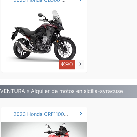
2023 Honda CB500 A2.*.
€90
keyboard_arrow_right
VENTURA » Alquiler de motos en sicilia-syracuse
chevron_right
2023 Honda CRF1100L Africa Twin.