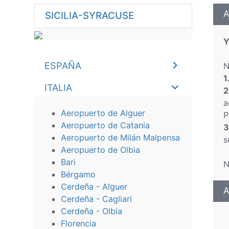
A
SICILIA-SYRACUSE
Y
ESPAÑA
N
1
ITALIA
2
a
Aeropuerto de Alguer
P
Aeropuerto de Catania
3
Aeropuerto de Milán Malpensa
s
Aeropuerto de Olbia
Bari
N
Bérgamo
Cerdeña - Alguer
A
Cerdeña - Cagliari
Cerdeña - Olbia
Florencia