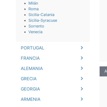
Milán
Roma
Sicilia-Catania
Sicilia-Syracuse
Sorrento
Venecia
PORTUGAL
FRANCIA
ALEMANIA
A
GRECIA
GEORGIA
ARMENIA