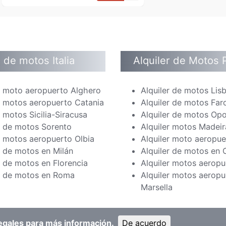
r de motos Italia
Alquiler de Motos 
r moto aeropuerto Alghero
Alquiler de motos Lis
r motos aeropuerto Catania
Alquiler de motos Far
r motos Sicilia-Siracusa
Alquiler de motos Op
r de motos Sorento
Alquiler motos Madeir
r motos aeropuerto Olbia
Alquiler moto aeropue
r de motos en Milán
Alquiler de motos en
r de motos en Florencia
Alquiler motos aeropu
er de motos en Roma
Alquiler motos aeropu
Marsella
egales
para más información.
De acuerdo