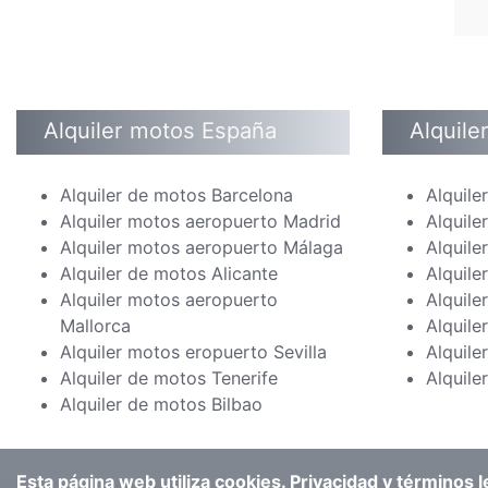
Alquiler motos España
Alquile
Alquiler de motos Barcelona
Alquile
Alquiler motos aeropuerto Madrid
Alquile
Alquiler motos aeropuerto Málaga
Alquile
Alquiler de motos Alicante
Alquile
Alquiler motos aeropuerto
Alquile
Mallorca
Alquile
Alquiler motos eropuerto Sevilla
Alquile
Alquiler de motos Tenerife
Alquil
Alquiler de motos Bilbao
Esta página web utiliza cookies.
Privacidad y términos l