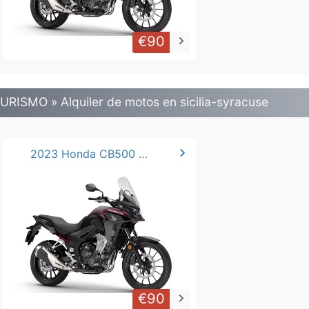
€90
keyboard_arrow_right
URISMO » Alquiler de motos en sicilia-syracuse
chevron_right
2023 Honda CB500 A2.*.
€90
keyboard_arrow_right