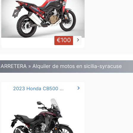
€100
keyboard_arrow_right
ARRETERA » Alquiler de motos en sicilia-syracuse
chevron_right
2023 Honda CB500 A2.*.