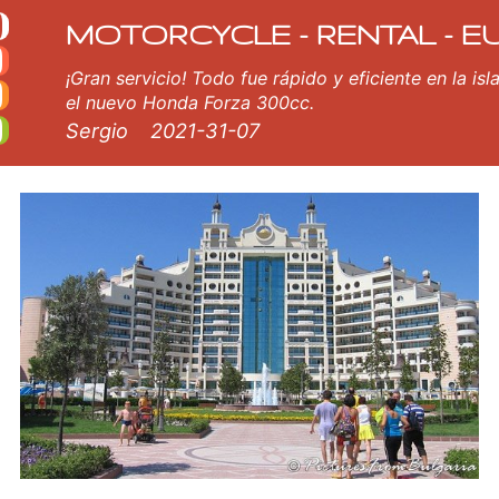
to en Sunny Beach
 Beach. Nuestro Sunny Beach flota de alquiler consta de nuevo motocicleta - BMW, Triumph, Vespa, Honda, Yamaha, Su
MOTORCYCLE - RENTAL - E
¡Gran servicio! Todo fue rápido y eficiente en la isl
el nuevo Honda Forza 300cc.
Sergio
2021-31-07