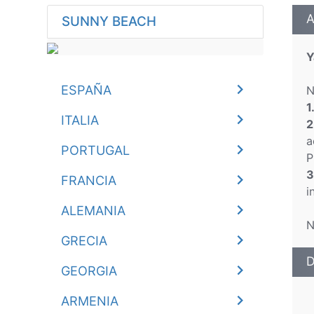
A
SUNNY BEACH
Y
ESPAÑA
N
1
ITALIA
2
a
PORTUGAL
P
3
FRANCIA
i
ALEMANIA
N
GRECIA
D
GEORGIA
ARMENIA