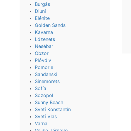
Burgás
Diuni
Elénite
Golden Sands
Kavarna
Lózenets
Nesébar
Obzor
Plóvdiv
Pomorie
Sandanski
Sinemórets
Sofía
Sozópol
Sunny Beach
Svetí Konstantín
Svetí Vlas
Varna
Veliko Tárnovo