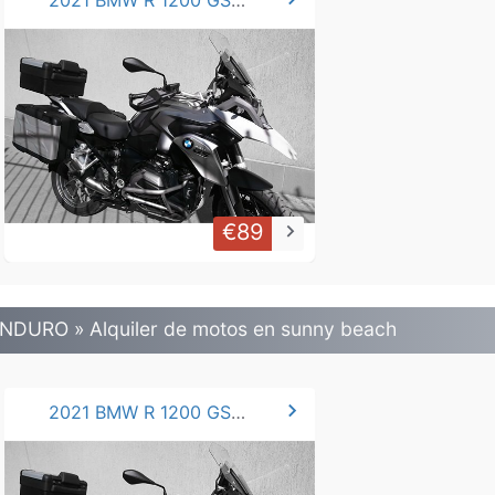
2021 BMW R 1200 GS .LC 125 hp
€89
keyboard_arrow_right
NDURO » Alquiler de motos en sunny beach
chevron_right
2021 BMW R 1200 GS .LC 125 hp