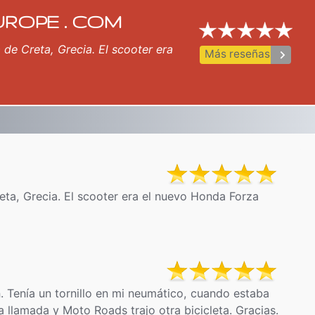
UROPE . COM
a de Creta, Grecia. El scooter era
keyboard_arrow_right
Más reseñas
Creta, Grecia. El scooter era el nuevo Honda Forza
. Tenía un tornillo en mi neumático, cuando estaba
llamada y Moto Roads trajo otra bicicleta. Gracias.