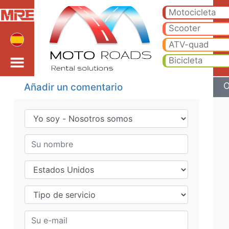
Opiniones de clientes
Comentarios de los lectores - Alquiler de motos, alquiler de scooter, alquiler de quad, alquiler de bicicletas, alquiler
Motocicleta
Scooter
ATV-quad
Bicicleta
O
Añadir un comentario