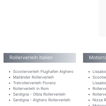
Rollerverleih Italien
Motorro
Scooterverleih Flughafen Alghero
Lissabo
Mailänder Rollerverleih
Scoote
Tretrollerverleih Florenz
Lissab
Rollerverleih in Rom
Rollerv
Sardigna - Olbia Rollerverleih
Rollerv
Sardigna - Alghero Rollerverleih
Nizza R
Motorro