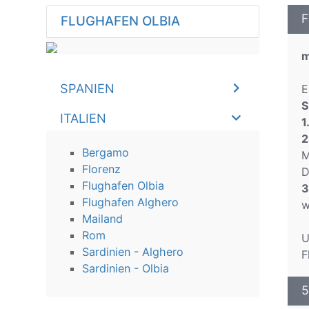
F
FLUGHAFEN OLBIA
m
SPANIEN
E
S
ITALIEN
1
2
Bergamo
M
Florenz
D
Flughafen Olbia
3
Flughafen Аlghero
w
Mailand
Rom
U
Sardinien - Alghero
F
Sardinien - Olbia
5