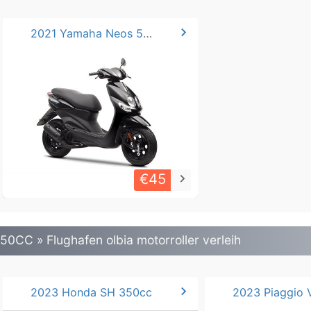
chevron_right
2021 Yamaha Neos 50-125cc
€45
keyboard_arrow_right
50CC » Flughafen olbia motorroller verleih
chevron_right
2023 Honda SH 350cc