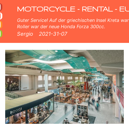
ller verleih
 in Flughafen Olbia. Unsere Flughafen Olbia Flotte verfügt über neue roller - BMW, Triumph, Vespa, Honda, Yamaha, S
MOTORCYCLE - RENTAL - E
Guter Service! Auf der griechischen Insel Kreta war 
Roller war der neue Honda Forza 300cc.
Sergio
2021-31-07