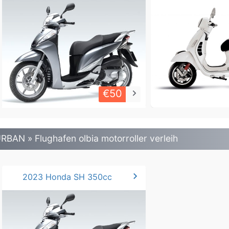
€50
keyboard_arrow_right
RBAN » Flughafen olbia motorroller verleih
chevron_right
2023 Honda SH 350cc