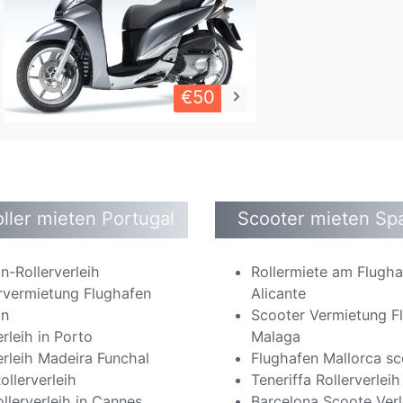
€50
keyboard_arrow_right
ller mieten Portugal
Scooter mieten Sp
n-Rollerverleih
Rollermiete am Flugh
rvermietung Flughafen
Alicante
on
Scooter Vermietung F
erleih in Porto
Malaga
erleih Madeira Funchal
Flughafen Mallorca sc
ollerverleih
Teneriffa Rollerverleih
llerverleih in Cannes
Barcelona Scoote Verl