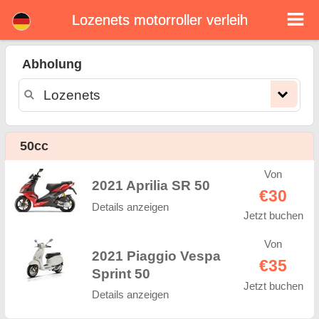
Lozenets motorroller verleih
Lozenets motorroller
verleih
Abholung
Lozenets motorroller vermietung. Günstige Mietpreise für motorroller in Lozenets. motorroller mieten in Lozenets. Unsere
Lozenets Flotte verfügt über neue roller - BMW, Triumph, Vespa, Honda, Yamaha, Suzuki, Aprilia, Piaggio. Einfache Online-
Buchung Online-Sofort verfügbar auf motorroller vermitung in Lozenets - Unbegrenzte Kilometer, GPS, motorroller Reitausrüstung,
grenzüberschreitende Vermietung.
50cc
Von
2021 Aprilia SR 50
€30
Details anzeigen
Jetzt buchen
Von
2021 Piaggio Vespa
€35
Sprint 50
Jetzt buchen
Details anzeigen