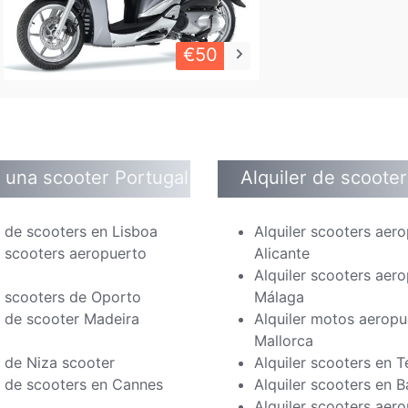
€50
keyboard_arrow_right
r una scooter Portugal
Alquiler de scoote
r de scooters en Lisboa
Alquiler scooters aer
r scooters aeropuerto
Alicante
Alquiler scooters aer
r scooters de Oporto
Málaga
r de scooter Madeira
Alquiler motos aeropu
l
Mallorca
r de Niza scooter
Alquiler scooters en T
r de scooters en Cannes
Alquiler scooters en 
Alquiler scooters aer