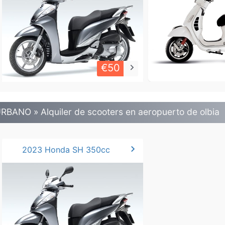
€50
keyboard_arrow_right
RBANO » Alquiler de scooters en aeropuerto de olbia
chevron_right
2023 Honda SH 350cc