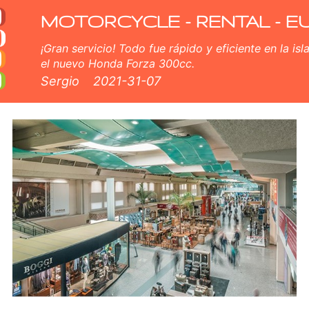
arato en Aeropuerto de 
uilер scooters en Aeropuerto de Olbia. Nuestro Aeropuerto de Olbia flota de alquiler consta de nuevo scooter - BMW, 
de Olbia.
MOTORCYCLE - RENTAL - E
¡Gran servicio! Todo fue rápido y eficiente en la isl
el nuevo Honda Forza 300cc.
Sergio
2021-31-07