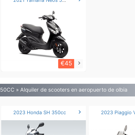
2021 Yamaha Neos 50-125cc
€45
keyboard_arrow_right
50CC » Alquiler de scooters en aeropuerto de olbia
chevron_right
2023 Honda SH 350cc