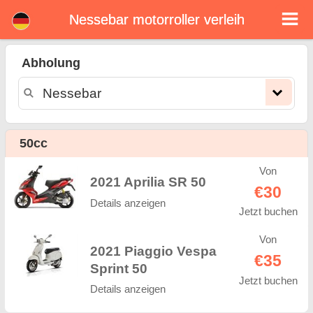
Nessebar motorroller verleih
Nessebar motorroller
verleih
Abholung
Nessebar motorroller vermietung. Günstige Mietpreise für motorroller in Nessebar. motorroller mieten in Nessebar. Unsere
Nessebar Flotte verfügt über neue roller - BMW, Triumph, Vespa, Honda, Yamaha, Suzuki, Aprilia, Piaggio. Einfache Online-
Buchung Online-Sofort verfügbar auf motorroller vermitung in Nessebar - Unbegrenzte Kilometer, GPS, motorroller
Reitausrüstung, grenzüberschreitende Vermietung.
50cc
Von
2021 Aprilia SR 50
€30
Details anzeigen
Jetzt buchen
Von
2021 Piaggio Vespa
€35
Sprint 50
Jetzt buchen
Details anzeigen