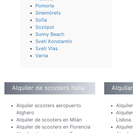
Pomorie
Sinemórets
Sofía
Sozópol
Sunny Beach
Svetí Konstantín
Svetí Vlas
Varna
Alquiler de scooters Italia
Alquila
Alquiler scooters aeropuerto
Alquile
Alghero
Alquile
Alquiler de scooters en Milán
Lisboa
Alquiler de scooters en Florencia
Alquile