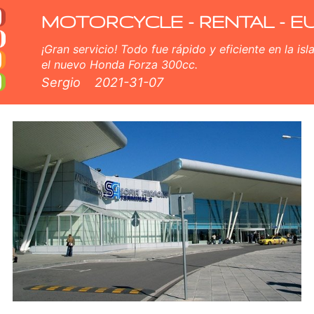
arato en Aeropuerto de 
uilер scooters en Aeropuerto de Sofía. Nuestro Aeropuerto de Sofía flota de alquiler consta de nuevo scooter - BMW, 
de Sofía.
MOTORCYCLE - RENTAL - E
¡Gran servicio! Todo fue rápido y eficiente en la isl
el nuevo Honda Forza 300cc.
Sergio
2021-31-07