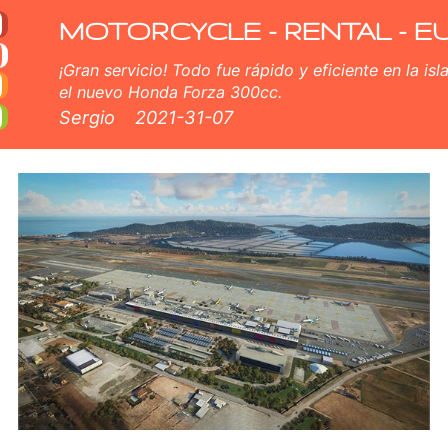
rato en Aeropuerto Ibiz
cooters en Aeropuerto Ibiza. Nuestro Aeropuerto Ibiza flota de alquiler consta de nuevo scooter - BMW, Triumph, Vespa
MOTORCYCLE - RENTAL - E
¡Gran servicio! Todo fue rápido y eficiente en la isl
el nuevo Honda Forza 300cc.
Sergio
2021-31-07