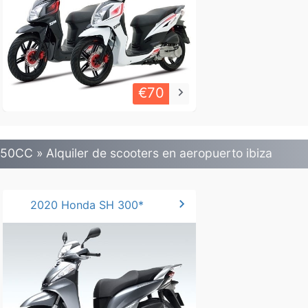
€70
keyboard_arrow_right
50CC » Alquiler de scooters en aeropuerto ibiza
chevron_right
2020 Honda SH 300*