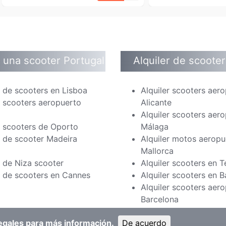
r una scooter Portugal
Alquiler de scoote
r de scooters en Lisboa
Alquiler scooters aer
r scooters aeropuerto
Alicante
Alquiler scooters aer
r scooters de Oporto
Málaga
r de scooter Madeira
Alquiler motos aeropu
l
Mallorca
r de Niza scooter
Alquiler scooters en T
r de scooters en Cannes
Alquiler scooters en 
Alquiler scooters aer
Barcelona
egales
para más información.
De acuerdo