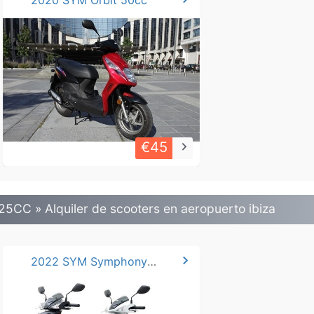
2020 SYM Orbit 50cc
€45
keyboard_arrow_right
25CC » Alquiler de scooters en aeropuerto ibiza
chevron_right
2022 SYM Symphony 125cc*