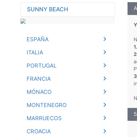
A
SUNNY BEACH
Y
ESPAÑA
N
1
ITALIA
2
a
PORTUGAL
P
3
FRANCIA
i
MÓNACO
N
MONTENEGRO
5
MARRUECOS
CROACIA