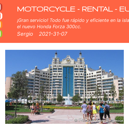
arato en Sunny Beach
en Sunny Beach. Nuestro Sunny Beach flota de alquiler consta de nuevo scooter - BMW, Triumph, Vespa, Honda, Yamaha,
MOTORCYCLE - RENTAL - E
¡Gran servicio! Todo fue rápido y eficiente en la isl
el nuevo Honda Forza 300cc.
Sergio
2021-31-07