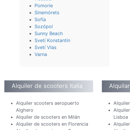
Pomorie
Sinemórets
Sofía
Sozópol
Sunny Beach
Svetí Konstantín
Svetí Vlas
Varna
Alquiler de scooters Italia
Alquila
Alquiler scooters aeropuerto
Alquile
Alghero
Alquile
Alquiler de scooters en Milán
Lisboa
Alquiler de scooters en Florencia
Alquile