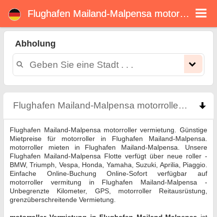
Flughafen Mailand-Malpensa motorroller verleih
Flughafen Mailand-
Malpensa motorroller
Abholung
verleih
Flughafen Mailand-Malpensa motorroller vermietung. Günstige Mietpreise für motorroller in Flughafen Mailand-Malpensa.
motorroller mieten in Flughafen Mailand-Malpensa. Unsere Flughafen Mailand-Malpensa Flotte verfügt über neue roller - BMW,
Triumph, Vespa, Honda, Yamaha, Suzuki, Aprilia, Piaggio. Einfache Online-Buchung Online-Sofort verfügbar auf motorroller
Flughafen Mailand-Malpensa motorroller verleih
c
vermitung in Flughafen Mailand-Malpensa - Unbegrenzte Kilometer, GPS, motorroller Reitausrüstung, grenzüberschreitende
Vermietung.
Flughafen Mailand-Malpensa motorroller vermietung. Günstige
Mietpreise für motorroller in Flughafen Mailand-Malpensa.
motorroller mieten in Flughafen Mailand-Malpensa. Unsere
Flughafen Mailand-Malpensa Flotte verfügt über neue roller -
BMW, Triumph, Vespa, Honda, Yamaha, Suzuki, Aprilia, Piaggio.
Einfache Online-Buchung Online-Sofort verfügbar auf
motorroller vermitung in Flughafen Mailand-Malpensa -
Unbegrenzte Kilometer, GPS, motorroller Reitausrüstung,
grenzüberschreitende Vermietung.
motorroller Vermietung in Flughafen Mailand-Malpensa
ist