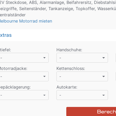
2V Steckdose, ABS, Alarmanlage, Beifahrersitz, Diebstahlsi
eizgriffe, Seitenständer, Tankanzeige, Topkoffer, Wasser
entralständer
elbourne Motorrad mieten
xtras
tiefel
:
Handschuhe
:
-
-
otorradjacke
:
Kettenschloss
:
-
-
epäcklagerung
:
Autokarte
:
-
-
Berec