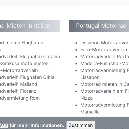
d Mieten in Italien
Portugal Motorrad
ad mieten Flughafen
Lissabon Motorradver
o
Faro-Motorradverleih
dverleih Flughafen Catania
Motorradverleih Port
n-Sirakusa moto mieten
Madeira-Funhchal-Mot
o-Motorradverleih
Motorradvermietung F
dverleih Flughafen Olbia
Lissabon
dverleih Mailand
Motorrad mieten in C
dverleih Florenz
Motorradverleih am F
advermietung Rom
Nizza
Motorradvermietung F
Marseille
 AGB
für mehr Informationen.
Zustimmen