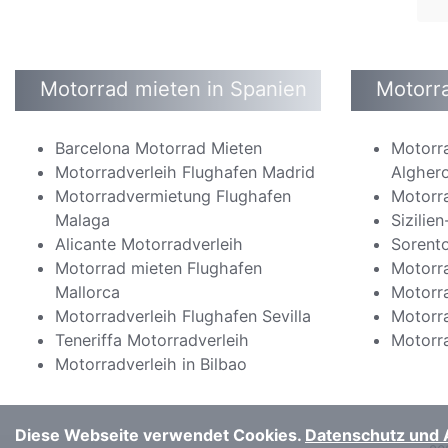
Motorrad mieten in Spanien
Motorra
Barcelona Motorrad Mieten
Motorr
Motorradverleih Flughafen Madrid
Algher
Motorradvermietung Flughafen
Motorra
Malaga
Sizilie
Alicante Motorradverleih
Sorent
Motorrad mieten Flughafen
Motorra
Mallorca
Motorra
Motorradverleih Flughafen Sevilla
Motorra
Teneriffa Motorradverleih
Motorr
Motorradverleih in Bilbao
Diese Webseite verwendet Cookies.
Datenschutz und