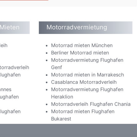
 Mieten
Motorradvermietung
leih
Motorrad mieten München
Berliner Motorrad mieten
o
Motorradvermietung Flughafen
orradverleih
Genf
lughafen
Motorrad mieten in Marrakesch
Casablanca Motorradverleih
annes
Motorradvermietung Flughafen
lughafen
Heraklion
Motorradverleih Flughafen Chania
lughafen
Motorrad mieten Flughafen
Bukarest