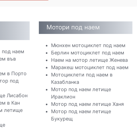
Мотори под наем
Мюнхен мотоциклет под наем
 под наем
Берлин мотоциклет под наем
ем във
Наем на мотор летище Женева
Маракеш мотоциклет под наем
ем в Порто
Мотоциклети под наем в
тор под
Казабланка
Мотор под наем летище
ще Лисабон
Ираклион
ем в Кан
Мотор под наем летище Ханя
м летище
Мотор под наем летище
Букурещ
ще