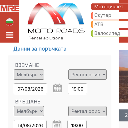
2022 БМВ F 850 GS .*
2022 БМВ F 850 GS .* мотори под наем в мелбърн. Евтин 2022 БМВ F 850 GS .* in мелбърн.
Мотоциклет
Скутер
АТВ
Велосипед
Данни за поръчката
ВЗЕМАНЕ
07/08/2026
19:00
ВРЪЩАНЕ
2
14/08/2026
19:00