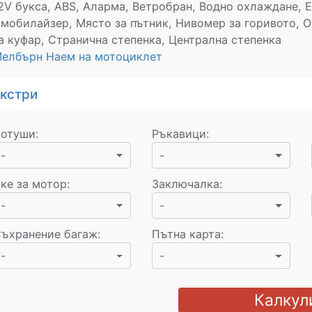
2V букса, ABS, Аларма, Ветробран, Водно охлаждане, 
мобилайзер, Място за пътник, Нивомер за горивото, 
а куфар, Странична степенка, Централна степенка
елбърн Наем на мотоциклет
кстри
отуши
:
Ръкавици
:
-
-
ке за мотор
:
Заключалка
:
-
-
ъхранение багаж
:
Пътна карта
:
-
-
Калкул