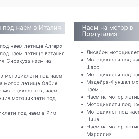
 под наем в Италия
Наем на мотор в
Португалия
под наем летище Алгеро
Лисабон мотоциклет
под наем летище Катания
Мотоциклети под на
я-Сиракуза наем на
Фаро
Мотоциклети под на
о мотоциклети под наем
Мадейра-Фуншал мо
а мотор летище Олбия
наем
 мотоциклет под наем
Наем на мотор лети
ция мотоциклети под
Мотоциклети под на
Мотоциклет под нае
клети под наем в Рим
Ница
Наем на мотор лети
Марсилия