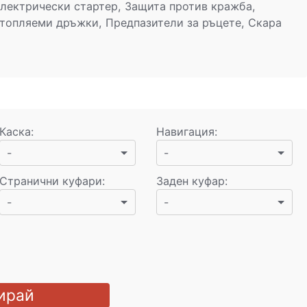
Електрически стартер, Защита против кражба,
Отопляеми дръжки, Предпазители за ръцете, Скара
Каска
:
Навигация
:
-
-
Странични куфари
:
Заден куфар
:
-
-
ирай