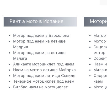
Рент а мото в Испания
Мотори
Мотор под наем в Барселона
Мотор 
Мотор под наем на летище
Мотор 
Мадрид
Сицили
Мотор под наем на летище
мотор
Малага
Сорент
Аликанте мотоциклет под наем
Наем н
Наем на мотор летище Майорка
Милано
Мотор под наем летище Севиля
Флорен
Тенерифе мотоциклет под наем
наем
Билбао наем на мотоциклет
Мотоци