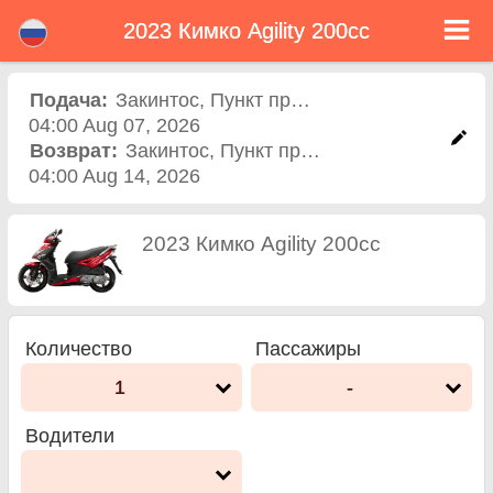
2023 Кимко Agility 200cc
2023 Кимко Agility 200cc
прокат скутера в
Подача:
Закинтос
,
Пункт проката
04:00 Aug 07, 2026
закинтос
Возврат:
Закинтос
,
Пункт проката
04:00 Aug 14, 2026
2023 Кимко Agility 200cc
Количество
Пассажиры
1
-
Водители