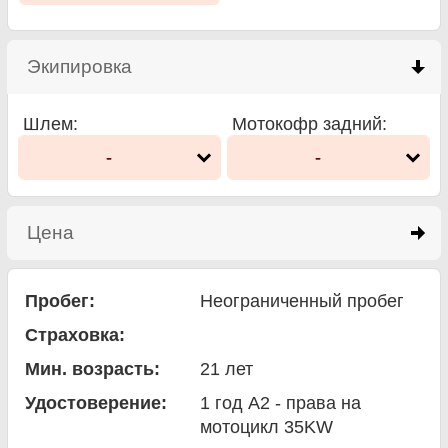
Экипировка
click to collapse contents
Шлем
:
Мотокофр задний
:
-
-
Цена
click to expand contents
Пробег:
Неограниченный пробег
Страховка:
Мин. возрасть:
21
лет
Удостоверение:
1 год A2 - права на
мотоцикл 35KW