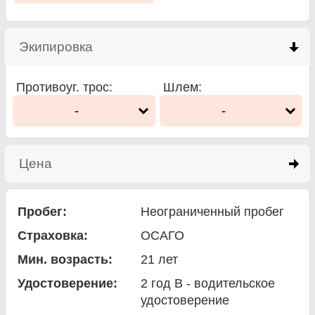
Экипировка
click to collapse contents
Противоуг. трос
:
Шлем
:
-
-
Цена
click to expand contents
Пробег:
Неограниченный пробег
Страховка:
ОСАГО
Мин. возрасть:
21
лет
Удостоверение:
2 год B - водительское
удостоверение