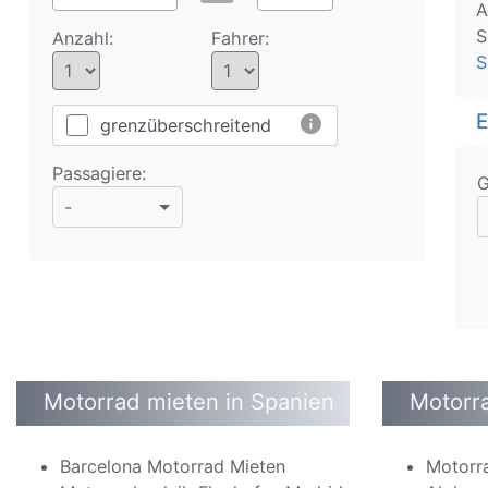
A
S
Anzahl:
Fahrer:
S
E
info
grenzüberschreitend
Passagiere:
G
-
Motorrad mieten in Spanien
Motorra
Barcelona Motorrad Mieten
Motorr