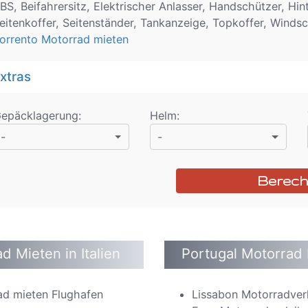
BS, Beifahrersitz, Elektrischer Anlasser, Handschützer, H
eitenkoffer, Seitenständer, Tankanzeige, Topkoffer, Winds
orrento Motorrad mieten
xtras
epäcklagerung
:
Helm
:
-
-
Berec
d Mieten in Italien
Portugal Motorrad
ad mieten Flughafen
Lissabon Motorradver