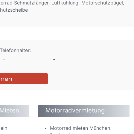
interrad Schmutzfänger, Luftkühlung, Motorschutzbügel,
chutzscheibe
Telefonhalter
:
-
hnen
 Mieten
Motorradvermietung
leih
Motorrad mieten München