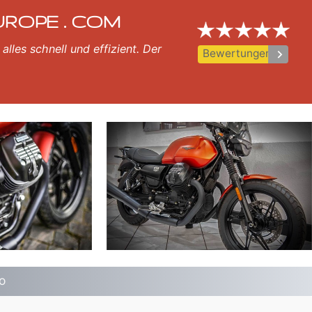
g sorrento
UROPE . COM
alles schnell und effizient. Der
keyboard_arrow_right
Bewertungen
o