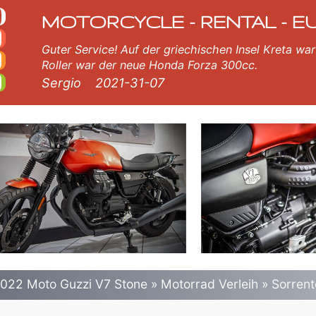
one motorrad vermietun
i V7 Stone Verleih.
MOTORCYCLE - RENTAL - E
Guter Service! Auf der griechischen Insel Kreta war 
Roller war der neue Honda Forza 300cc.
Sergio
2021-31-07
022 Moto Guzzi V7 Stone
»
Motorrad Verleih
»
Sorrent