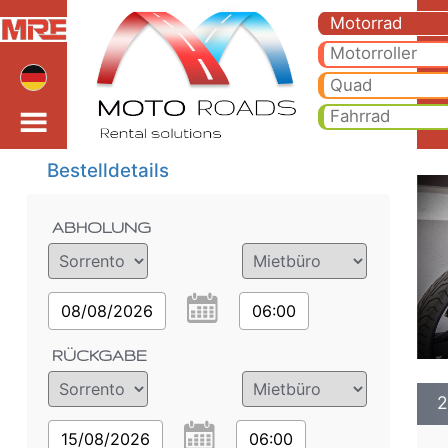
2022 Moto Guzzi V7 St
2022 Moto Guzzi V7 Stone motorrad vermietung in sorrento. Günstige motorrad mieten in sorrento - 2022 Moto Guzz
Motorrad
Motorroller
Quad
Fahrrad
Bestelldetails
ABHOLUNG
08/08/2026
06:00
RÜCKGABE
2
15/08/2026
06:00