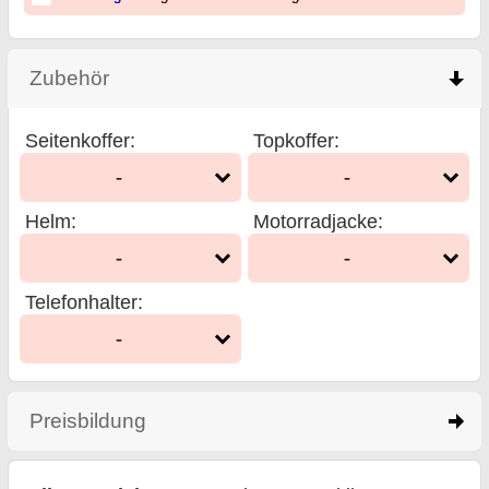
Zubehör
click to collapse contents
Seitenkoffer
:
Topkoffer
:
-
-
Helm
:
Motorradjacke
:
-
-
Telefonhalter
:
-
Preisbildung
click to expand contents