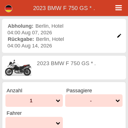
2023 BMW F 750 GS * .
2023 BMW F 750 GS * .
motorrad vermietung
Abholung:
Berlin
,
Hotel
04:00 Aug 07, 2026
berlin
Rückgabe:
Berlin
,
Hotel
04:00 Aug 14, 2026
2023 BMW F 750 GS * .
Anzahl
Passagiere
1
-
Fahrer