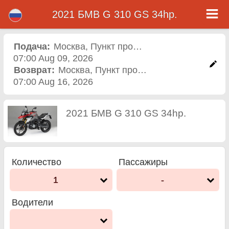
2021 БМВ G 310 GS 34hp.
2021 БМВ G 310 GS 34hp.
прокат мотоцикла в
Подача:
Москва
,
Пункт проката
07:00 Aug 09, 2026
москва
Возврат:
Москва
,
Пункт проката
07:00 Aug 16, 2026
2021 БМВ G 310 GS 34hp.
Количество
Пассажиры
1
-
Водители