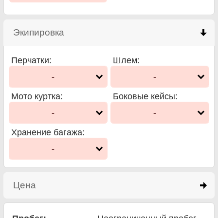
Экипировка
click to collapse contents
Перчатки
:
Шлем
:
-
-
Мото куртка
:
Боковые кейсы
:
-
-
Хранение багажа
:
-
Цена
click to expand contents