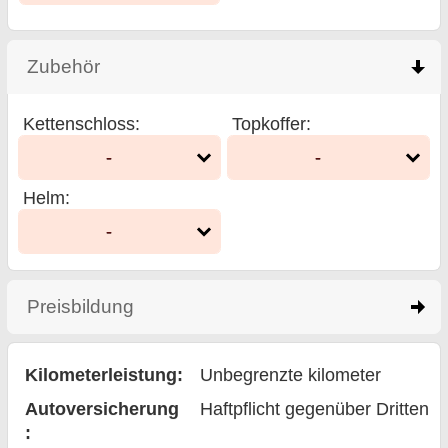
Zubehör
click to collapse contents
Kettenschloss
:
Topkoffer
:
-
-
Helm
:
-
Preisbildung
click to expand contents
Kilometerleistung:
Unbegrenzte kilometer
Auto­versicherung
Haftpflicht gegenüber Dritten
: