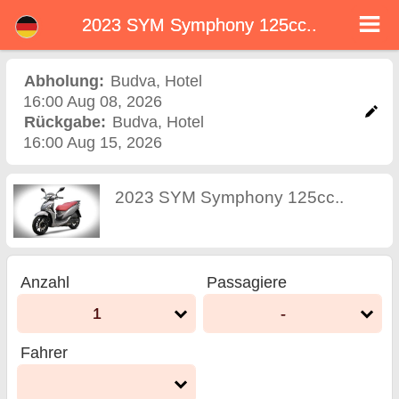
2023 SYM Symphony 125cc..
2023 SYM Symphony
125cc.. motorroller
Abholung:
Budva
,
Hotel
16:00 Aug 08, 2026
vermietung budva
Rückgabe:
Budva
,
Hotel
16:00 Aug 15, 2026
2023 SYM Symphony 125cc..
Anzahl
Passagiere
1
-
Fahrer