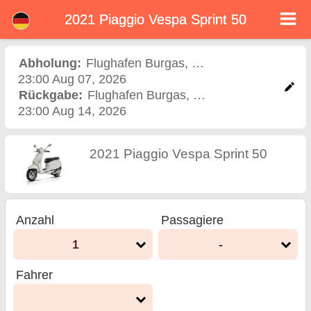
2021 Piaggio Vespa Sprint 50
2021 Piaggio Vespa Sprint
50 motorroller vermietung
Abholung:
Flughafen Burgas
,
Flughafen
23:00 Aug 07, 2026
flughafen burgas
Rückgabe:
Flughafen Burgas
,
Flughafen
23:00 Aug 14, 2026
2021 Piaggio Vespa Sprint 50
Anzahl
Passagiere
1
-
Fahrer