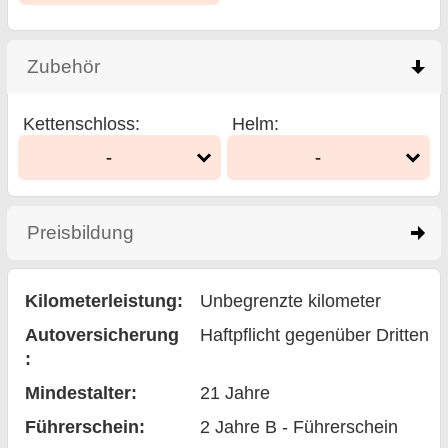
Zubehör
click to collapse contents
Kettenschloss
:
Helm
:
-
-
Preisbildung
click to expand contents
Kilometerleistung:
Unbegrenzte kilometer
Auto­versicherung
Haftpflicht gegenüber Dritten
:
Mindestalter:
21
Jahre
Führerschein:
2 Jahre B - Führerschein