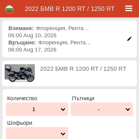
2022 БМВ R 1200 RT / 1250 RT
2022 БМВ R 1200 RT /
1250 RT мотор под наем
Вземане:
Флоренция
,
Рентал офис
06:00 Aug 10, 2026
в флоренция
Връщане:
Флоренция
,
Рентал офис
06:00 Aug 17, 2026
2022 БМВ R 1200 RT / 1250 RT
Количество
Пътници
1
-
Шофьори