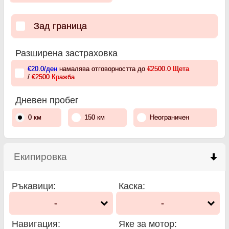
Зад граница
Разширена застраховка
€20.0
/ден
намалява отговорността до
€2500.0
Щета
/
€2500
Кражба
Дневен пробег
0 км
150 км
Неограничен
Екипировка
click to collapse contents
Ръкавици
:
Каска
:
-
-
Навигация
:
Яке за мотор
: