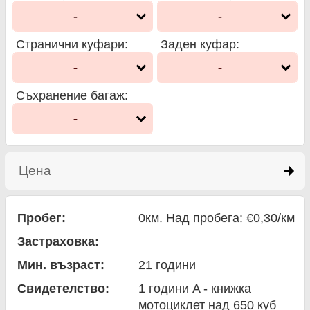
-
-
Странични куфари
:
Заден куфар
:
-
-
Съхранение багаж
:
-
Цена
click to expand contents
Пробег:
0км. Над пробега: €0,30/км
Застраховка:
Мин. възраст:
21
години
Свидетелство:
1 години A - книжка
мотоциклет над 650 куб