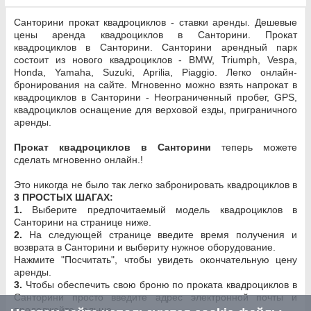
Санторини прокат квадроциклов - ставки аренды. Дешевые
цены аренда квадроциклов в Санторини. Прокат
квадроциклов в Санторини. Санторини арендный парк
состоит из нового квадроциклов - BMW, Triumph, Vespa,
Honda, Yamaha, Suzuki, Aprilia, Piaggio. Легко онлайн-
бронирования на сайте. Мгновенно можно взять напрокат в
квадроциклов в Санторини - Неограниченный пробег, GPS,
квадроциклов оснащение для верховой езды, приграничного
аренды.
Прокат квадроциклов в Санторини
теперь можете
сделать мгновенно онлайн.!
Это никогда не было так легко забронировать квадроциклов в
3 ПРОСТЫХ ШАГАХ:
1.
Выберите предпочитаемый модель квадроциклов в
Санторини на странице ниже.
2.
На следующей странице введите время получения и
возврата в Санторини и выбериту нужное оборудование.
Нажмите "Посчитать", чтобы увидеть окончательную цену
аренды.
3.
Чтобы обеспечить свою броню по проката квадроциклов в
Санторини просто введите адрес электронной почты и
продолжайте дальше.