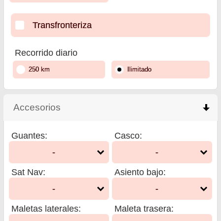
Transfronteriza
Recorrido diario
250 km
Ilimitado
Accesorios
click to collapse contents
Guantes
:
Casco
:
-
-
Sat Nav
:
Asiento bajo
:
-
-
Maletas laterales
:
Maleta trasera
: