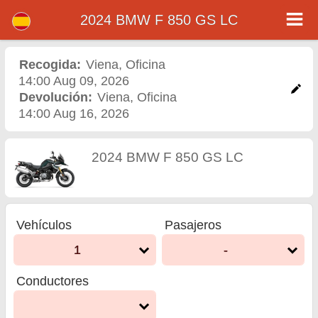
2024 BMW F 850 GS LC
2024 BMW F 850 GS LC -
Alquiler de motos en
Recogida:
Viena
,
Oficina
14:00 Aug 09, 2026
Viena
Devolución:
Viena
,
Oficina
14:00 Aug 16, 2026
2024 BMW F 850 GS LC
Vehículos
Pasajeros
1
-
Conductores