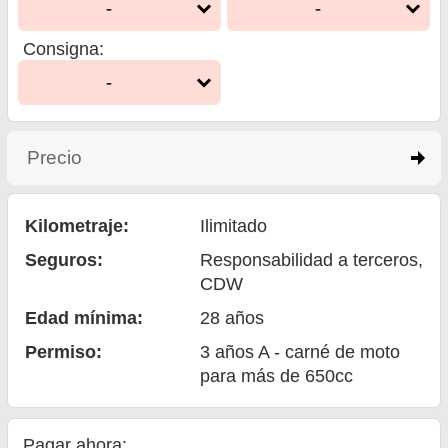
-
-
Consigna
:
-
Precio
click to expand contents
Kilometraje:
Ilimitado
Seguros:
Responsabilidad a terceros
,
CDW
Edad mínima:
28
años
Permiso:
3 años A - carné de moto
para más de 650cc
Pagar ahora: