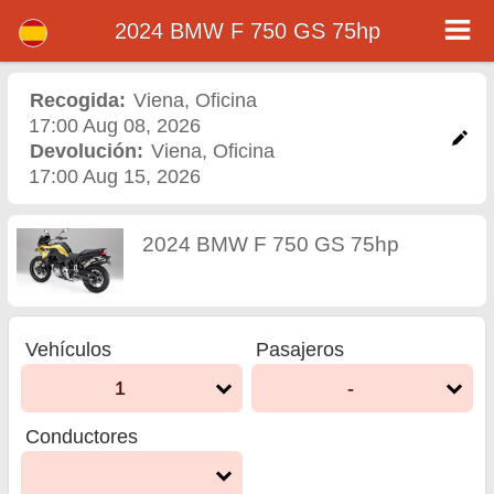
2024 BMW F 750 GS 75hp
2024 BMW F 750 GS 75hp
- Alquiler de motos en
Recogida:
Viena
,
Oficina
17:00 Aug 08, 2026
Viena
Devolución:
Viena
,
Oficina
17:00 Aug 15, 2026
2024 BMW F 750 GS 75hp
Vehículos
Pasajeros
1
-
Conductores