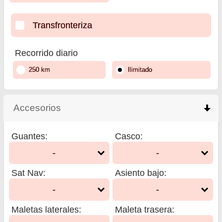
Transfronteriza
Recorrido diario
250 km
Ilimitado
Accesorios
click to collapse contents
Guantes
:
Casco
:
-
-
Sat Nav
:
Asiento bajo
:
-
-
Maletas laterales
:
Maleta trasera
: