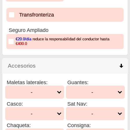
Transfronteriza
Seguro Ampliado
€20.0
/día
reduce la responsabilidad del conductor hasta
€400.0
Accesorios
click to collapse contents
Maletas laterales
:
Guantes
:
-
-
Casco
:
Sat Nav
:
-
-
Chaqueta
:
Consigna
: