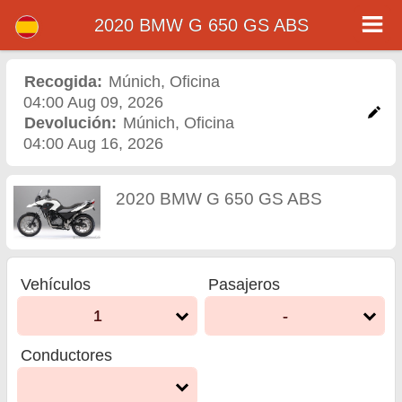
2020 BMW G 650 GS ABS
2020 BMW G 650 GS ABS
- Alquiler de motos en
Recogida:
Múnich
,
Oficina
04:00 Aug 09, 2026
Múnich
Devolución:
Múnich
,
Oficina
04:00 Aug 16, 2026
2020 BMW G 650 GS ABS
Vehículos
Pasajeros
1
-
Conductores