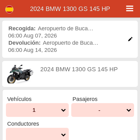
2024 BMW 1300 GS 145 HP
2024 BMW 1300 GS 145
HP - Alquiler de motos en
Recogida:
Aeropuerto de Bucarest Otopeni
,
Aeropu
06:00 Aug 07, 2026
Aeropuerto de Bucarest
Devolución:
Aeropuerto de Bucarest Otopeni
,
Aero
06:00 Aug 14, 2026
Otopeni
2024 BMW 1300 GS 145 HP
Vehículos
Pasajeros
1
-
Conductores