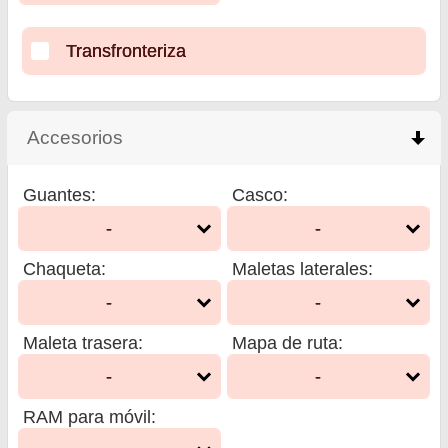
Transfronteriza
Accesorios
click to collapse contents
Guantes
:
Casco
:
-
-
Chaqueta
:
Maletas laterales
:
-
-
Maleta trasera
:
Mapa de ruta
:
-
-
RAM para móvil
: