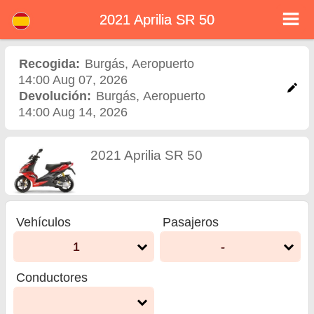
2021 Aprilia SR 50
2021 Aprilia SR 50 -
Alquiler de scooters en
Recogida:
Burgás
,
Aeropuerto
14:00 Aug 07, 2026
Burgás
Devolución:
Burgás
,
Aeropuerto
14:00 Aug 14, 2026
2021 Aprilia SR 50
Vehículos
Pasajeros
1
-
Conductores