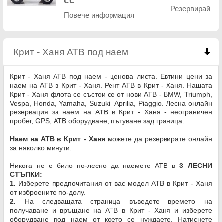
cc
Резервирай
Повече информация
Крит - Ханя АТВ под наем
click to collapse cont
Крит - Ханя АТВ под наем - ценова листа. Евтини цени за
наем на АТВ в Крит - Ханя. Рент АТВ в Крит - Ханя. Нашата
Крит - Ханя флота се състои се от нови АТВ - BMW, Triumph,
Vespa, Honda, Yamaha, Suzuki, Aprilia, Piaggio. Лесна онлайн
резервация за наем на АТВ в Крит - Ханя - неограничен
пробег, GPS, АТВ оборудване, пътуване зад граница.
Наем на АТВ в Крит - Ханя
можете да резервирате онлайн
за няколко минути.
Никога не е било по-лесно да наемете АТВ в
3 ЛЕСНИ
СТЪПКИ:
1.
Изберете предпочитания от вас модел АТВ в Крит - Ханя
от изброените по-долу.
2.
На следващата страница въведете времето на
получаване и връщане на АТВ в Крит - Ханя и изберете
оборудване под наем от което се нуждаете. Натиснете